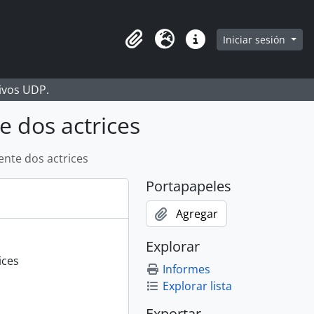
Iniciar sesión
Portapapeles
Idioma
Enlaces rápidos
hivos UDP.
e dos actrices
ente dos actrices
Portapapeles
Agregar
Explorar
ices
Informes
Explorar lista
Exportar