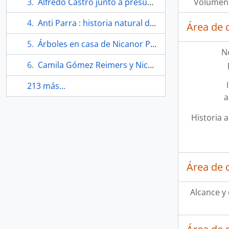
Alfredo Castro junto a presuntamente una actriz
Volumen 
Anti Parra : historia natural de la fotografía 1
Área de 
Árboles en casa de Nicanor Parra en La Reina
N
Camila Gómez Reimers y Nicanor Parra
213 más...
a
Historia a
Área de 
Alcance y