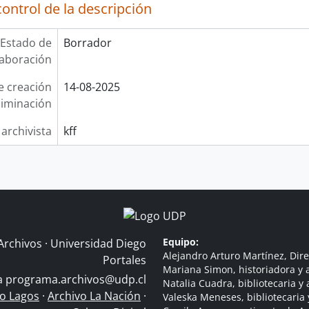
ontrol de la descripción
Estado de
Borrador
laboración
e creación
14-08-2025
liminación
 archivista
kff
Equipo:
Archivos · Universidad Diego
Alejandro Arturo Martínez, Dire
Portales
Mariana Simon, historiadora y a
 a
programa.archivos@udp.cl
Natalia Cuadra, bibliotecaria y 
do Lagos
·
Archivo La Nación
·
Valeska Meneses, bibliotecaria 