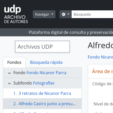
Skip to main content
Búsqueda
Search options
Navegar
Plataforma digital de consulta y preservaci
Alfred
Archivos UDP
Fondo Nicano
Fondos
Búsqueda rápida
Área de 
Fondo
Fondo Nicanor Parra
Subfondo
Fotografías
Código de 
3 retratos de Nicanor Parra
Alfredo Castro junto a presuntamente dos actrices
Nivel de d