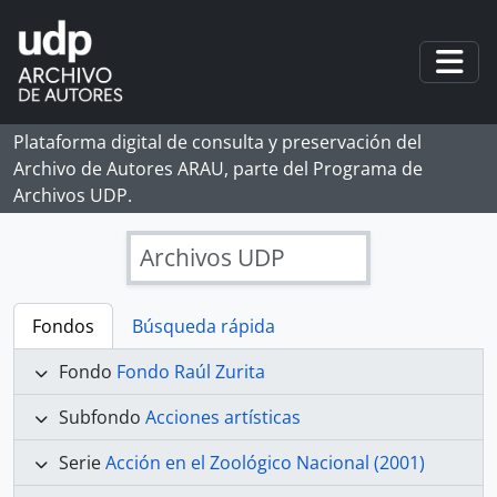
Skip to main content
Togg
Plataforma digital de consulta y preservación del
Archivo de Autores ARAU, parte del Programa de
Archivos UDP.
Archivos UDP
Fondos
Búsqueda rápida
Fondo
Fondo Raúl Zurita
Subfondo
Acciones artísticas
Serie
Acción en el Zoológico Nacional (2001)