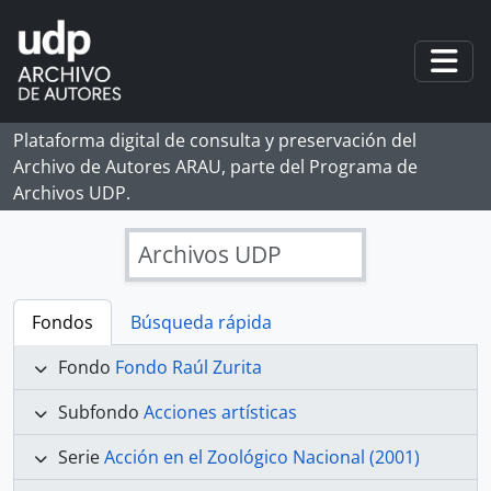
Skip to main content
Togg
Plataforma digital de consulta y preservación del
Archivo de Autores ARAU, parte del Programa de
Archivos UDP.
Archivos UDP
Fondos
Búsqueda rápida
Fondo
Fondo Raúl Zurita
Subfondo
Acciones artísticas
Serie
Acción en el Zoológico Nacional (2001)