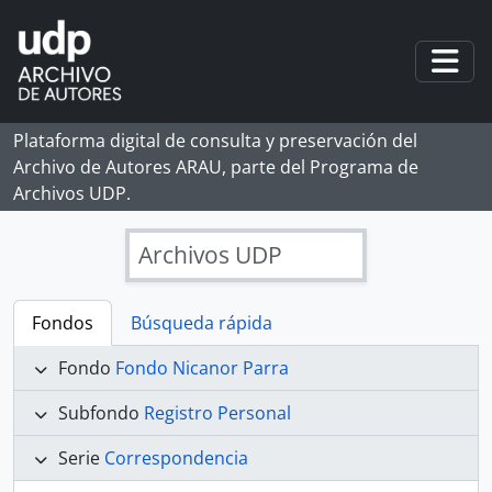
Skip to main content
Togg
Plataforma digital de consulta y preservación del
Archivo de Autores ARAU, parte del Programa de
Archivos UDP.
Archivos UDP
Fondos
Búsqueda rápida
Fondo
Fondo Nicanor Parra
Subfondo
Registro Personal
Serie
Correspondencia