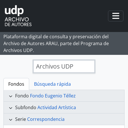
Skip to main content
Togg
Plataforma digital de consulta y preservación del
Archivo de Autores ARAU, parte del Programa de
Archivos UDP.
Archivos UDP
Fondos
Búsqueda rápida
Fondo
Fondo Eugenio Téllez
Subfondo
Actividad Artística
Serie
Correspondencia