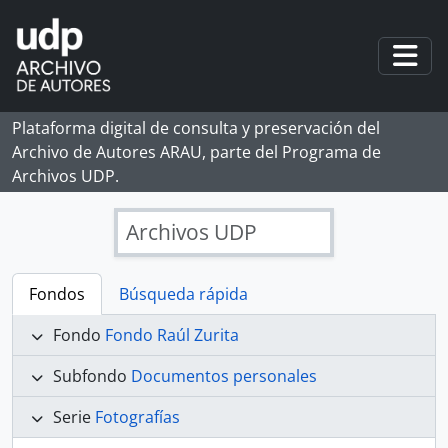
Skip to main content
Togg
Plataforma digital de consulta y preservación del
Archivo de Autores ARAU, parte del Programa de
Archivos UDP.
Archivos UDP
Fondos
Búsqueda rápida
Fondo
Fondo Raúl Zurita
Subfondo
Documentos personales
Serie
Fotografías