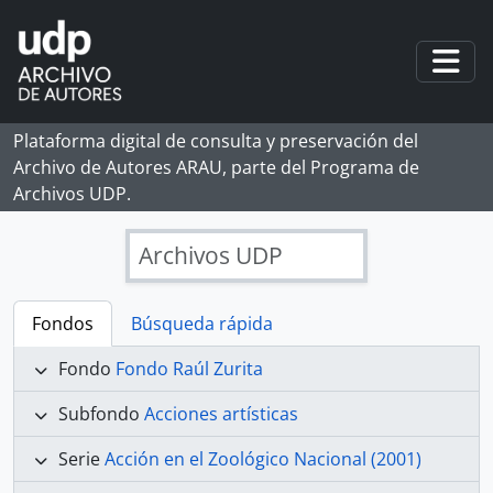
Skip to main content
Togg
Plataforma digital de consulta y preservación del
Archivo de Autores ARAU, parte del Programa de
Archivos UDP.
Archivos UDP
Fondos
Búsqueda rápida
Fondo
Fondo Raúl Zurita
Subfondo
Acciones artísticas
Serie
Acción en el Zoológico Nacional (2001)