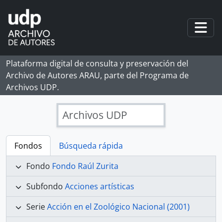
Skip to main content
Togg
Plataforma digital de consulta y preservación del
Archivo de Autores ARAU, parte del Programa de
Archivos UDP.
Archivos UDP
Fondos
Búsqueda rápida
Fondo
Fondo Raúl Zurita
Subfondo
Acciones artísticas
Serie
Acción en el Zoológico Nacional (2001)