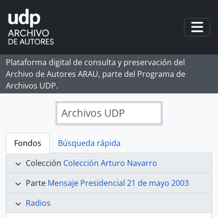
Skip to main content
Togg
Plataforma digital de consulta y preservación del
Archivo de Autores ARAU, parte del Programa de
Archivos UDP.
Archivos UDP
Fondos
Búsqueda rápida
Colección
Colección Arturo Navarro
Parte
Mensaje Presidencial 21 de mayo 2003
Radios