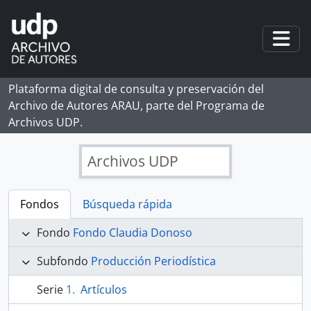
Skip to main content
Togg
Plataforma digital de consulta y preservación del
Archivo de Autores ARAU, parte del Programa de
Archivos UDP.
Archivos UDP
Fondos
Búsqueda rápida
Fondo
Fondo Claudia Donoso
Subfondo
Producción Periodística
Serie
Artículos