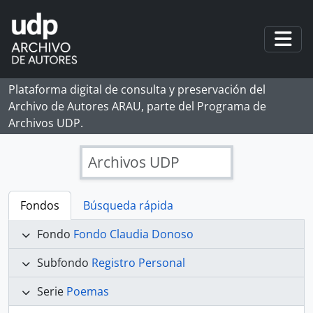
Skip to main content
Togg
Plataforma digital de consulta y preservación del
Archivo de Autores ARAU, parte del Programa de
Archivos UDP.
Archivos UDP
Fondos
Búsqueda rápida
Fondo
Fondo Claudia Donoso
Subfondo
Registro Personal
Serie
Poemas