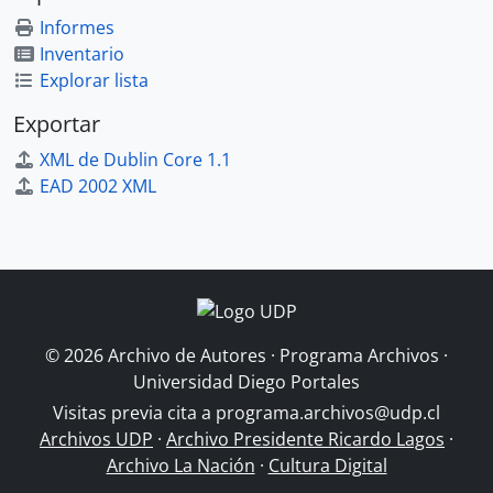
Informes
Inventario
Explorar lista
Exportar
XML de Dublin Core 1.1
EAD 2002 XML
© 2026 Archivo de Autores · Programa Archivos ·
Universidad Diego Portales
Visitas previa cita a
programa.archivos@udp.cl
Archivos UDP
·
Archivo Presidente Ricardo Lagos
·
Archivo La Nación
·
Cultura Digital