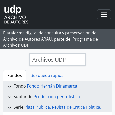
Skip to main content
Togg
Plataforma digital de consulta y preservación del
Archivo de Autores ARAU, parte del Programa de
Archivos UDP.
Archivos UDP
Fondos
Búsqueda rápida
Fondo
Fondo Hernán Dinamarca
Subfondo
Producción periodística
Serie
Plaza Pública. Revista de Crítica Política.