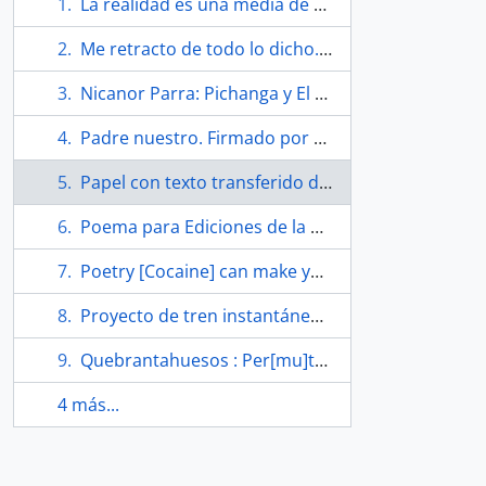
La realidad es una media de mujer…
Me retracto de todo lo dicho. Firmado por el autor.
Nicanor Parra: Pichanga y El hombre imaginario
Padre nuestro. Firmado por el autor.
Papel con texto transferido de una nota de Nicanor Parra
Poema para Ediciones de la Amistad
Poetry [Cocaine] can make you blind
Proyecto de tren instantáneo entre Santiago y Puerto Montt. Firmado por el autor.
Quebrantahuesos : Per[mu]to nicho poco uso con calefacción por un barril con salitre
4 más...