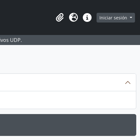
Iniciar sesión
Portapapeles
Idioma
Enlaces rápidos
hivos UDP.