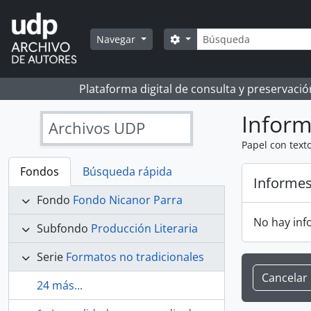
Skip to main content
Búsqueda
Search options
Navegar
Plataforma digital de consulta y preservaci
Infor
Archivos UDP
Papel con text
Fondos
Búsqueda rápida
Informe
Fondo
Fondo Nicanor Parra
No hay inf
Subfondo
Producción Literaria
Serie
Formatos no tradicionales
Cancelar
24 más...