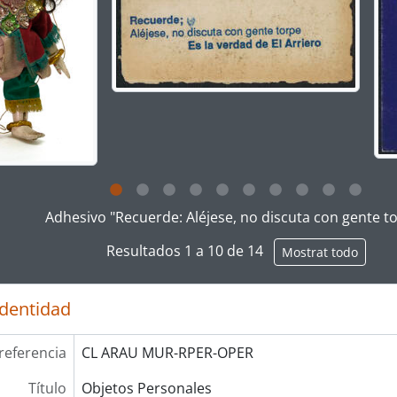
g this description title link will open the description view pag
Adhesivo "Recuerde: Aléjese, no discuta con gente t
Resultados 1 a 10 de 14
Mostrat todo
identidad
referencia
CL ARAU MUR-RPER-OPER
Título
Objetos Personales