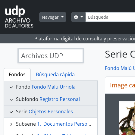
Skip to main content
Búsqueda
Search options
Navegar
Plataforma digital de consulta y preservaci
Serie 
Archivos UDP
Fondo Malú U
Fondos
Búsqueda rápida
Image ca
Fondo
Fondo Malú Urriola
Subfondo
Registro Personal
Changin
Serie
Objetos Personales
Subserie
Documentos Personales