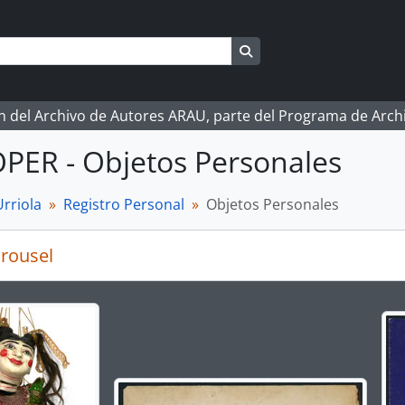
Search in browse page
ón del Archivo de Autores ARAU, parte del Programa de Arc
OPER - Objetos Personales
rriola
Registro Personal
Objetos Personales
rousel
g the current slide of this carousel will change the descript