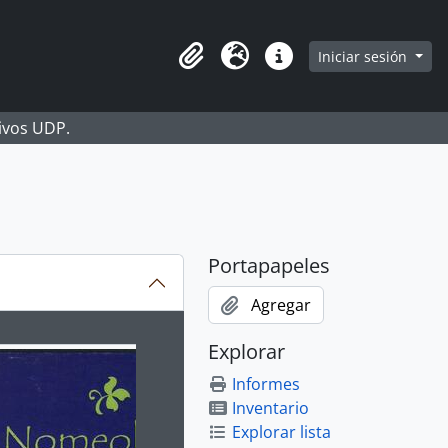
Iniciar sesión
Portapapeles
Idioma
Enlaces rápidos
hivos UDP.
Portapapeles
Agregar
ion title displayed in the following carousel. Clicking any im
Explorar
Informes
Inventario
Explorar lista