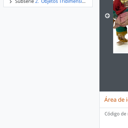
Subserie
Objetos Tridimensionales
Clickin
Área de 
Código de 