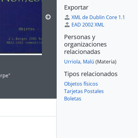
Exportar
XML de Dublin Core 1.1
EAD 2002 XML
Personas y
organizaciones
relacionadas
Urriola, Malú
(Materia)
e for this digital object. Advancing the carousel above will up
Tipos relacionados
orpe"
Objetos físicos
Tarjetas Postales
Boletas