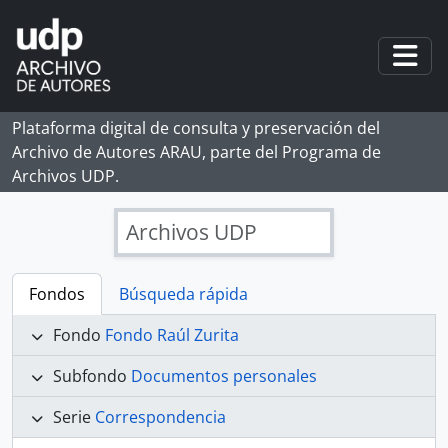
Skip to main content
Togg
Plataforma digital de consulta y preservación del
Archivo de Autores ARAU, parte del Programa de
Archivos UDP.
Archivos UDP
Fondos
Búsqueda rápida
Fondo
Fondo Raúl Zurita
Subfondo
Documentos personales
Serie
Correspondencia