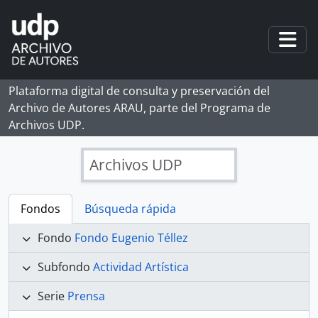
Skip to main content
Togg
Plataforma digital de consulta y preservación del
Archivo de Autores ARAU, parte del Programa de
Archivos UDP.
Archivos UDP
Fondos
Búsqueda rápida
Fondo
Fondo Eugenio Téllez
Subfondo
Actividad Artística
Serie
Prensa