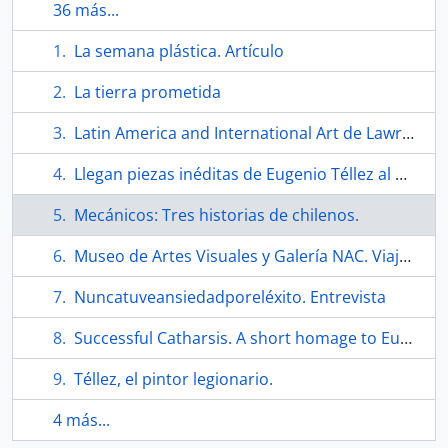
36 más...
La semana plástica. Artículo
La tierra prometida
Latin America and International Art de Lawrence Alloway
Llegan piezas inéditas de Eugenio Téllez al Museo de la Solidaridad
Mecánicos: Tres historias de chilenos.
Museo de Artes Visuales y Galería NAC. Viaje y territorios según Téllez.
Nuncatuveansiedadporeléxito. Entrevista
Successful Catharsis. A short homage to Eugenio Téllez
Téllez, el pintor legionario.
4 más...