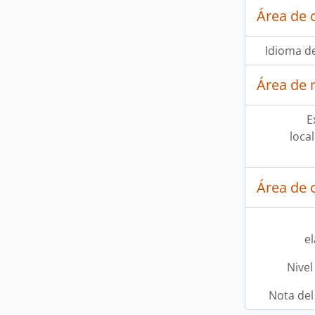
Área de 
Idioma de
Área de 
E
loca
Área de c
e
Nivel
Nota del