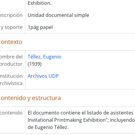
Exhibition.
escripción
Unidad documental simple
y soporte
1pág papel
contexto
ombre del
Téllez, Eugenio
productor
(1939)
Institución
Archivos UDP
rchivística
contenido y estructura
 contenido
El documento contiene el listado de asistentes 
Invitational Printmaking Exhibition"; incluyend
de Eugenio Téllez.