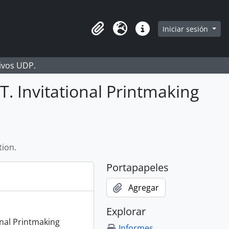
Iniciar sesión
Portapapeles
Idioma
Enlaces rápidos
hivos UDP.
T. Invitational Printmaking
tion.
Portapapeles
Agregar
Explorar
onal Printmaking
Informes