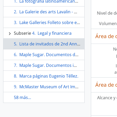
La fotografía latinoamericana en el diseño de un nuevo orden informativo internacional / La mirada interior.
La Galerie des arts Lavalin - Montréal
Nivel de d
Lake Galleries Folleto sobre exposición de Eugenio Téllez.
Volumen 
Subserie
Legal y financiera
Área de 
Lista de invitados de 2nd Annual A.C.T. Invitational Printmaking Exhibition.
N
Maple Sugar. Documentos del evento.
Maple Sugar. Documentos impresos del evento.
a
Marca páginas Eugenio Téllez.
Área de 
McMaster Museum of Art Images on CD.
58 más...
Alcance y