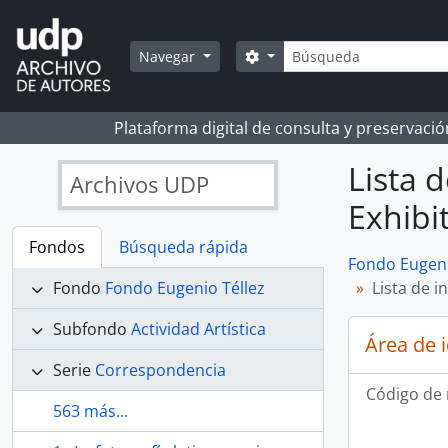
Skip to main content
Búsqueda
Search options
Navegar
Plataforma digital de consulta y preservaci
Lista 
Archivos UDP
Exhibit
Fondos
Búsqueda rápida
Fondo Eugeni
Fondo
Fondo Eugenio Téllez
Lista de i
Subfondo
Actividad Artística
Área de 
Serie
Correspondencia
Código de 
563 más...