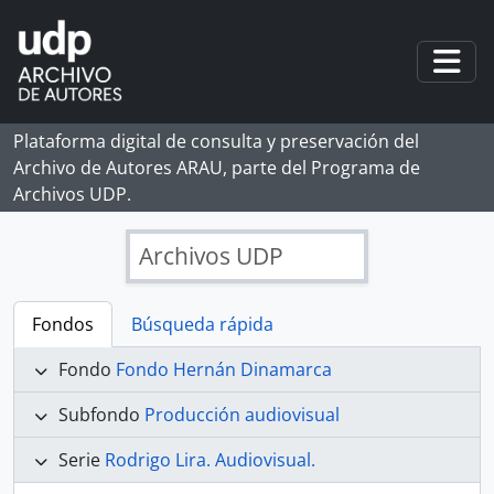
Skip to main content
Togg
Plataforma digital de consulta y preservación del
Archivo de Autores ARAU, parte del Programa de
Archivos UDP.
Archivos UDP
Fondos
Búsqueda rápida
Fondo
Fondo Hernán Dinamarca
Subfondo
Producción audiovisual
Serie
Rodrigo Lira. Audiovisual.