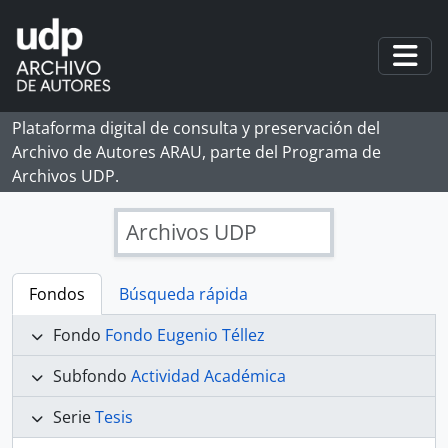
Skip to main content
Togg
Plataforma digital de consulta y preservación del
Archivo de Autores ARAU, parte del Programa de
Archivos UDP.
Archivos UDP
Fondos
Búsqueda rápida
Fondo
Fondo Eugenio Téllez
Subfondo
Actividad Académica
Serie
Tesis