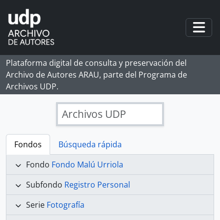
Skip to main content
Togg
Plataforma digital de consulta y preservación del
Archivo de Autores ARAU, parte del Programa de
Archivos UDP.
Archivos UDP
Fondos
Búsqueda rápida
Fondo
Fondo Malú Urriola
Subfondo
Registro Personal
Serie
Fotografía