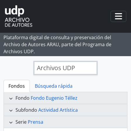
Skip to main content
Togg
Plataforma digital de consulta y preservación del
Archivo de Autores ARAU, parte del Programa de
Archivos UDP.
Archivos UDP
Fondos
Búsqueda rápida
Fondo
Fondo Eugenio Téllez
Subfondo
Actividad Artística
Serie
Prensa