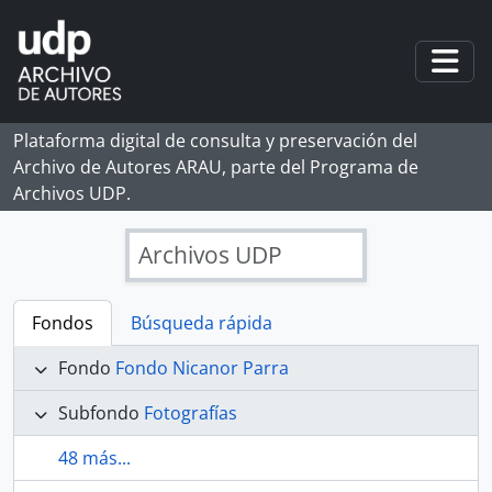
Skip to main content
Togg
Plataforma digital de consulta y preservación del
Archivo de Autores ARAU, parte del Programa de
Archivos UDP.
Archivos UDP
Fondos
Búsqueda rápida
Fondo
Fondo Nicanor Parra
Subfondo
Fotografías
48 más...