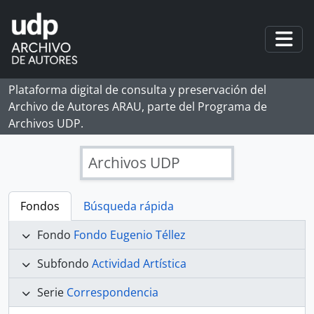
Skip to main content
Togg
Plataforma digital de consulta y preservación del
Archivo de Autores ARAU, parte del Programa de
Archivos UDP.
Archivos UDP
Fondos
Búsqueda rápida
Fondo
Fondo Eugenio Téllez
Subfondo
Actividad Artística
Serie
Correspondencia