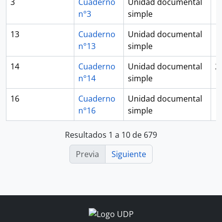
3
Cuaderno
Unidad documental
n°3
simple
13
Cuaderno
Unidad documental
n°13
simple
14
Cuaderno
Unidad documental
2
n°14
simple
16
Cuaderno
Unidad documental
n°16
simple
Resultados 1 a 10 de 679
Previa
Siguiente