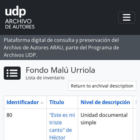
Skip to main content
Togg
Plataforma digital de consulta y preservación del
Archivo de Autores ARAU, parte del Programa de
Archivos UDP.
Fondo Malú Urriola
Lista de inventario
Return to archival description
Identificador
Título
Nivel de descripción
F
80
"Este es mi
Unidad documental
1
triste
simple
canto" de
Héctor