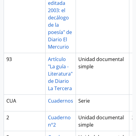
editada
2003: el
decálogo
de la
poesía" de
Diario El
Mercurio
93
Artículo
Unidad documental
"La guía -
simple
Literatura"
de Diario
La Tercera
CUA
Cuadernos
Serie
2
Cuaderno
Unidad documental
2
n°2
simple