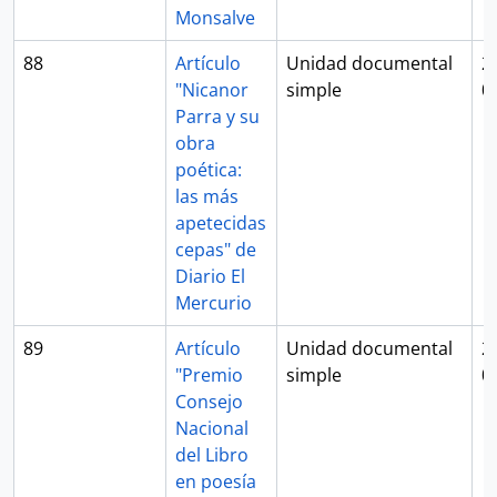
Monsalve
88
Artículo
Unidad documental
2
"Nicanor
simple
0
Parra y su
obra
poética:
las más
apetecidas
cepas" de
Diario El
Mercurio
89
Artículo
Unidad documental
2
"Premio
simple
0
Consejo
Nacional
del Libro
en poesía