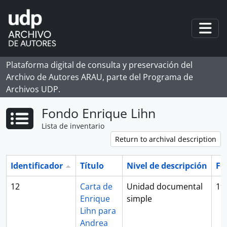
Skip to main content
Togg
Plataforma digital de consulta y preservación del
Archivo de Autores ARAU, parte del Programa de
Archivos UDP.
Fondo Enrique Lihn
Lista de inventario
Return to archival description
Identificador
Título
Nivel de descripción
Fe
12
Carta de
Unidad documental
19
Enrique
simple
Lihn para
Andrea