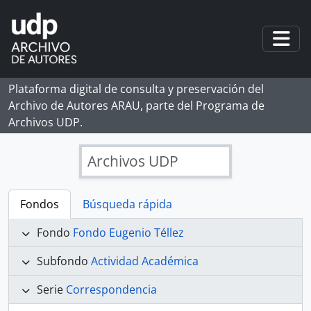
Skip to main content
Togg
Plataforma digital de consulta y preservación del
Archivo de Autores ARAU, parte del Programa de
Archivos UDP.
Archivos UDP
Fondos
Búsqueda rápida
Fondo
Fondo Eugenio Téllez
Subfondo
Actividad Académica
Serie
Correspondencia