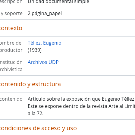
escripción
Unidad documental simple
y soporte
2 página_papel
contexto
ombre del
Téllez, Eugenio
productor
(1939)
Institución
Archivos UDP
rchivística
contenido y estructura
 contenido
Artículo sobre la exposición que Eugenio Télle
Este se expone dentro de la revista Arte al Limi
a la 72.
condiciones de acceso y uso