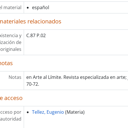
l material
español
materiales relacionados
xistencia y
C.87 P.02
lización de
originales
notas
Notas
en Arte al Límite. Revista especializada en arte;
70-72.
e acceso
acceso por
Tellez, Eugenio
(Materia)
autoridad