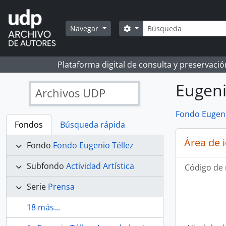
Skip to main content
Búsqueda
Search options
Navegar
Plataforma digital de consulta y preservaci
Eugeni
Archivos UDP
Fondo Eugeni
Fondos
Búsqueda rápida
Área de 
Fondo
Fondo Eugenio Téllez
Subfondo
Actividad Artística
Código de 
Serie
Prensa
18 más...