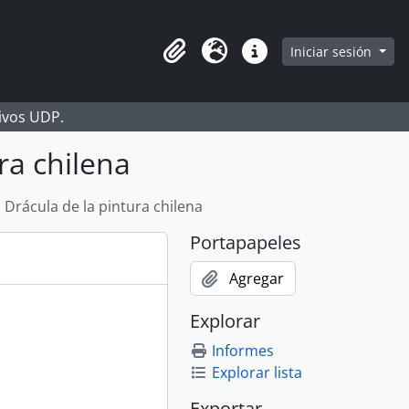
Iniciar sesión
Portapapeles
Idioma
Enlaces rápidos
hivos UDP.
ra chilena
l Drácula de la pintura chilena
Portapapeles
Agregar
Explorar
Informes
Explorar lista
Exportar