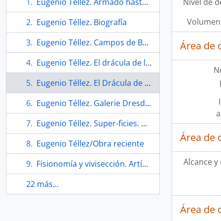
Eugenio Téllez. Armado hasta los dientes. Entrevista
Nivel de d
Volumen 
Eugenio Téllez. Biografía
Eugenio Téllez. Campos de Batalla. Armado hasta los dientes
Área de 
Eugenio Téllez. El drácula de la pintura chilena. Artículo
N
Eugenio Téllez. El Drácula de la pintura chilena
Eugenio Téllez. Galerie Dresdnere
a
Eugenio Téllez. Super-ficies. Crítica
Área de 
Eugenio Téllez/Obra reciente
Alcance y
Fisionomía y vivisección. Artículo
22 más...
Área de 