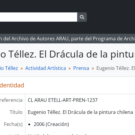
Search in browse page
ón del Archivo de Autores ARAU, parte del Programa de Arc
o Téllez. El Drácula de la pintu
o Téllez
Actividad Artística
Prensa
Eugenio Téllez. E
identidad
referencia
CL ARAU ETELL-ART-PREN-1237
Título
Eugenio Téllez. El Drácula de la pintura chilena
Fecha(s)
2006 (Creación)