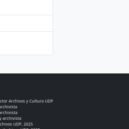
ctor Archivos y Cultura UDP
rchivista
archivista
y archivista
rchivos UDP, 2025