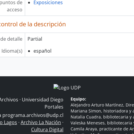
 puntos de
Exposiciones
acceso
ontrol de la descripción
 de detalle
Partial
Idioma(s)
español
Equipo:
Archivos · Universidad Diego
Alejandro Arturo Martínez, Dire
Portales
Mariana Simon, historiadora y a
 a
programa.archivos@udp.cl
Natalia Cuadra, bibliotecaria y 
do Lagos
·
Archivo La Nación
·
Valeska Meneses, bibliotecaria 
Camila Araya, practicante de A
Cultura Digital