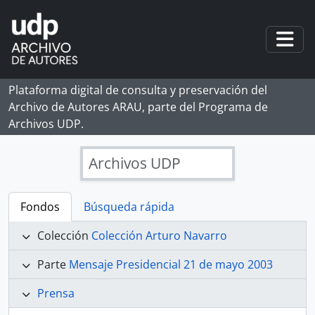
Skip to main content
Togg
Plataforma digital de consulta y preservación del
Archivo de Autores ARAU, parte del Programa de
Archivos UDP.
Archivos UDP
Fondos
Búsqueda rápida
Colección
Colección Arturo Navarro
Parte
Mensaje Presidencial 21 de mayo 2003
Prensa