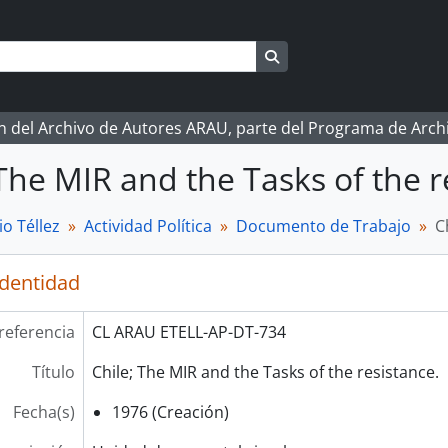
Search in browse page
ón del Archivo de Autores ARAU, parte del Programa de Arc
 The MIR and the Tasks of the r
o Téllez
Actividad Política
Documento de Trabajo
C
identidad
referencia
CL ARAU ETELL-AP-DT-734
Título
Chile; The MIR and the Tasks of the resistance.
Fecha(s)
1976 (Creación)