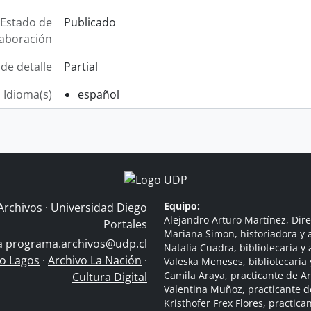
Estado de
Publicado
laboración
 de detalle
Partial
Idioma(s)
español
Equipo:
Archivos · Universidad Diego
Alejandro Arturo Martínez, Dire
Portales
Mariana Simon, historiadora y a
 a
programa.archivos@udp.cl
Natalia Cuadra, bibliotecaria y 
do Lagos
·
Archivo La Nación
·
Valeska Meneses, bibliotecaria 
Camila Araya, practicante de A
Cultura Digital
Valentina Muñoz, practicante d
Kristhofer Frex Flores, practic