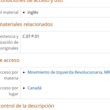
condiciones de acceso y uso
l material
inglés
materiales relacionados
xistencia y
C.07 P.01
lización de
originales
e acceso
acceso por
Movimiento de Izquierda Revolucionaria, MI
materia
acceso por
Canadá
lugar
ontrol de la descripción