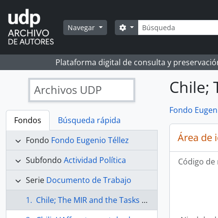
Skip to main content
Búsqueda
Search options
Navegar
Plataforma digital de consulta y preservaci
Chile;
Archivos UDP
Fondo Eugeni
Fondos
Búsqueda rápida
Área de 
Fondo
Fondo Eugenio Téllez
Subfondo
Actividad Política
Código de 
Serie
Documento de Trabajo
Chile; The MIR and the Tasks of the resistance.