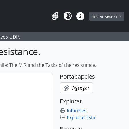
Iniciar sesión
Portapapeles
Idioma
Enlaces rápidos
hivos UDP.
esistance.
hile; The MIR and the Tasks of the resistance.
Portapapeles
Agregar
Explorar
Informes
Explorar lista
Exportar