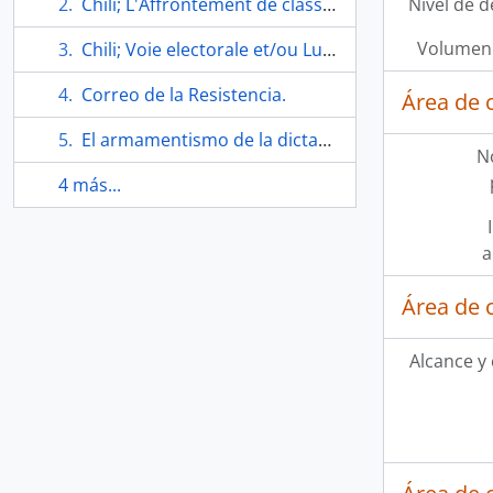
Chili; L'Affrontement de classes; 1970-1973.
Nivel de d
Volumen 
Chili; Voie electorale et/ou Luttee Armee.
Correo de la Resistencia.
Área de 
El armamentismo de la dictadura gorila.
N
4 más...
a
Área de 
Alcance y