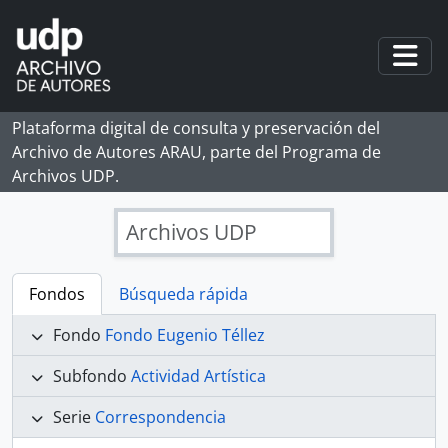
Skip to main content
Togg
Plataforma digital de consulta y preservación del
Archivo de Autores ARAU, parte del Programa de
Archivos UDP.
Archivos UDP
Fondos
Búsqueda rápida
Fondo
Fondo Eugenio Téllez
Subfondo
Actividad Artística
Serie
Correspondencia