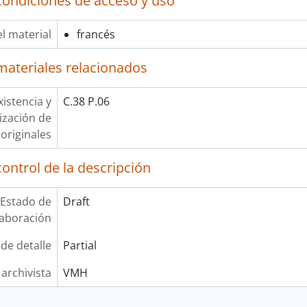
condiciones de acceso y uso
l material
francés
materiales relacionados
xistencia y
C.38 P.06
lización de
originales
ontrol de la descripción
Estado de
Draft
laboración
 de detalle
Partial
 archivista
VMH