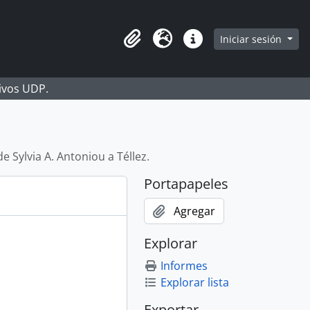
Iniciar sesión
Portapapeles
Idioma
Enlaces rápidos
hivos UDP.
de Sylvia A. Antoniou a Téllez.
Portapapeles
Agregar
Explorar
Informes
Explorar lista
Exportar