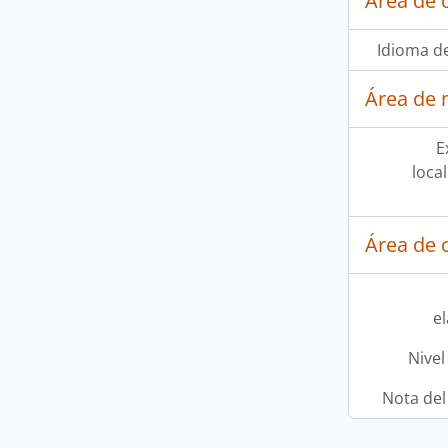
Área de 
Idioma de
Área de 
E
loca
Área de c
e
Nivel
Nota del