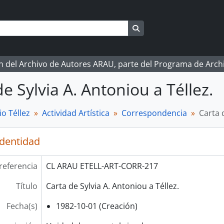
Search in browse page
ón del Archivo de Autores ARAU, parte del Programa de Arc
e Sylvia A. Antoniou a Téllez.
o Téllez
Actividad Artística
Correspondencia
Carta 
identidad
referencia
CL ARAU ETELL-ART-CORR-217
Título
Carta de Sylvia A. Antoniou a Téllez.
Fecha(s)
1982-10-01 (Creación)