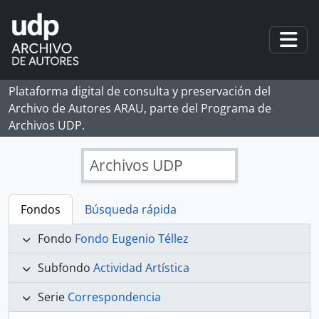
Skip to main content
Togg
Plataforma digital de consulta y preservación del
Archivo de Autores ARAU, parte del Programa de
Archivos UDP.
Archivos UDP
Fondos
Búsqueda rápida
Fondo
Fondo Eugenio Téllez
Subfondo
Actividad Artística
Serie
Correspondencia