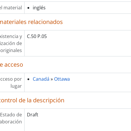
l material
inglés
materiales relacionados
xistencia y
C.50 P.05
lización de
originales
e acceso
acceso por
Canadá
»
Ottawa
lugar
ontrol de la descripción
Estado de
Draft
laboración