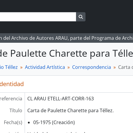
Search in browse page
ón del Archivo de Autores ARAU, parte del Programa de Arc
de Paulette Charette para Télle
o Téllez
Actividad Artística
Correspondencia
Carta 
identidad
referencia
CL ARAU ETELL-ART-CORR-163
Título
Carta de Paulette Charette para Téllez.
Fecha(s)
05-1975 (Creación)