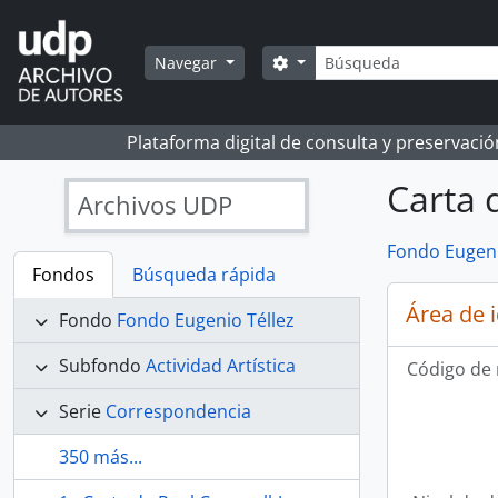
Skip to main content
Búsqueda
Search options
Navegar
Plataforma digital de consulta y preservaci
Carta 
Archivos UDP
Fondo Eugeni
Fondos
Búsqueda rápida
Área de 
Fondo
Fondo Eugenio Téllez
Subfondo
Actividad Artística
Código de 
Serie
Correspondencia
350 más...