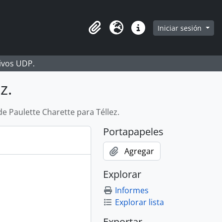
Iniciar sesión
Portapapeles
Idioma
Enlaces rápidos
hivos UDP.
z.
de Paulette Charette para Téllez.
Portapapeles
Agregar
Explorar
Informes
Explorar lista
Exportar