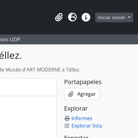
Iniciar sesión
Portapapeles
Idioma
Enlaces rápidos
hivos UDP.
llez.
de Musée d'ART MODERNE a Téllez.
Portapapeles
Agregar
Explorar
Informes
Explorar lista
Exportar