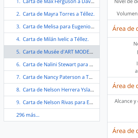
Carta de Max Ferguson a David Fulton
Nivel de d
Volumen 
Carta de Mayra Torres a Téllez.
Carta de Melisa para Eugenio Téllez.
Área de 
Carta de Milán Ivelic a Téllez.
N
Carta de Musée d'ART MODERNE a Téllez.
Carta de Nalini Stewart para Téllez.
a
Carta de Nancy Paterson a Téllez.
Área de 
Carta de Nelson Herrera Ysla a Téllez
Alcance y
Carta de Nelson Rivas para Eugenio Téllez.
296 más...
Área de 