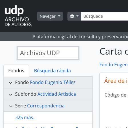
Skip to main content
Búsqueda
Search options
Navegar
Plataforma digital de consulta y preservaci
Carta 
Archivos UDP
Fondo Eugeni
Fondos
Búsqueda rápida
Área de 
Fondo
Fondo Eugenio Téllez
Subfondo
Actividad Artística
Código de 
Serie
Correspondencia
325 más...