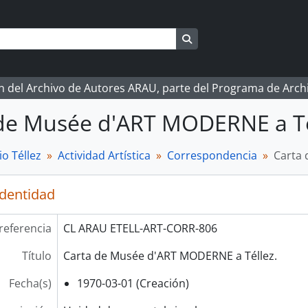
Search in browse page
ón del Archivo de Autores ARAU, parte del Programa de Arc
de Musée d'ART MODERNE a Té
o Téllez
Actividad Artística
Correspondencia
Carta 
identidad
referencia
CL ARAU ETELL-ART-CORR-806
Título
Carta de Musée d'ART MODERNE a Téllez.
Fecha(s)
1970-03-01 (Creación)