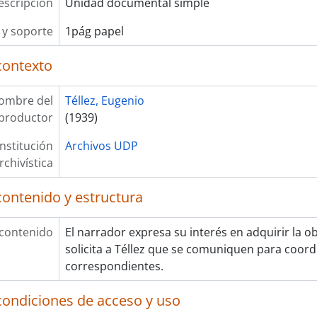
escripción
Unidad documental simple
y soporte
1pág papel
contexto
ombre del
Téllez, Eugenio
productor
(1939)
Institución
Archivos UDP
rchivística
contenido y estructura
 contenido
El narrador expresa su interés en adquirir la o
solicita a Téllez que se comuniquen para coord
correspondientes.
condiciones de acceso y uso