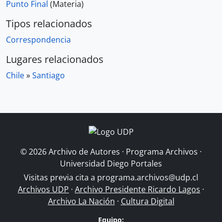
Punto Final
(Materia)
Tipos relacionados
Correspondencia
Lugares relacionados
Chile
»
Santiago
© 2026 Archivo de Autores · Programa Archivos ·
Universidad Diego Portales
Visitas previa cita a
programa.archivos@udp.cl
Archivos UDP
·
Archivo Presidente Ricardo Lagos
·
Archivo La Nación
·
Cultura Digital
Equipo: