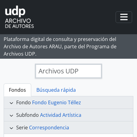
Skip to main content
Togg
Plataforma digital de consulta y preservación del
Archivo de Autores ARAU, parte del Programa de
Archivos UDP.
Archivos UDP
Fondos
Búsqueda rápida
Fondo
Fondo Eugenio Téllez
Subfondo
Actividad Artística
Serie
Correspondencia