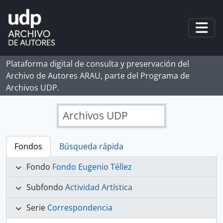
Skip to main content
Togg
Plataforma digital de consulta y preservación del
Archivo de Autores ARAU, parte del Programa de
Archivos UDP.
Archivos UDP
Fondos
Búsqueda rápida
Fondo
Fondo Eugenio Téllez
Subfondo
Actividad Artística
Serie
Correspondencia