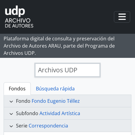
Skip to main content
Togg
Plataforma digital de consulta y preservación del
Archivo de Autores ARAU, parte del Programa de
Archivos UDP.
Archivos UDP
Fondos
Búsqueda rápida
Fondo
Fondo Eugenio Téllez
Subfondo
Actividad Artística
Serie
Correspondencia