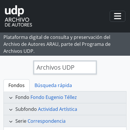
Skip to main content
Togg
Plataforma digital de consulta y preservación del
Archivo de Autores ARAU, parte del Programa de
Archivos UDP.
Archivos UDP
Fondos
Búsqueda rápida
Fondo
Fondo Eugenio Téllez
Subfondo
Actividad Artística
Serie
Correspondencia