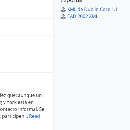
XML de Dublin Core 1.1
EAD 2002 XML
llez que; aunque un
g y York está en
ontacto informal. Se
 participen
…
Read