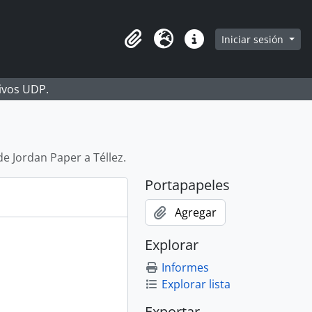
Iniciar sesión
Portapapeles
Idioma
Enlaces rápidos
hivos UDP.
de Jordan Paper a Téllez.
Portapapeles
Agregar
Explorar
Informes
Explorar lista
Exportar