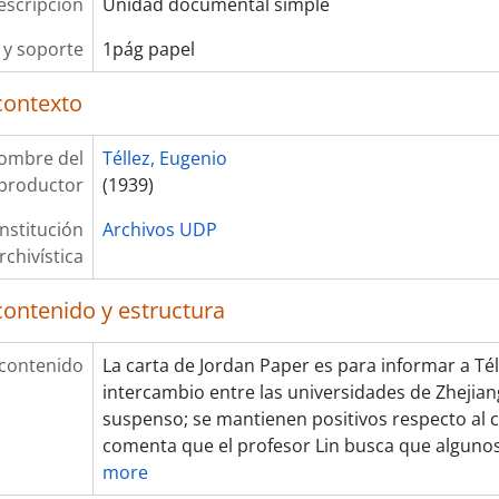
escripción
Unidad documental simple
y soporte
1pág papel
contexto
ombre del
Téllez, Eugenio
productor
(1939)
Institución
Archivos UDP
rchivística
contenido y estructura
 contenido
La carta de Jordan Paper es para informar a Té
intercambio entre las universidades de Zhejian
suspenso; se mantienen positivos respecto al c
comenta que el profesor Lin busca que algunos
more