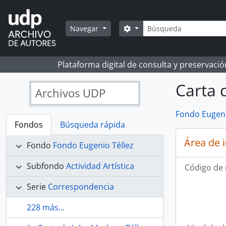
Skip to main content
Búsqueda
Search options
Navegar
Plataforma digital de consulta y preservaci
Carta 
Archivos UDP
Fondo Eugeni
Fondos
Búsqueda rápida
Área de 
Fondo
Fondo Eugenio Téllez
Subfondo
Actividad Artística
Código de 
Serie
Correspondencia
228 más...