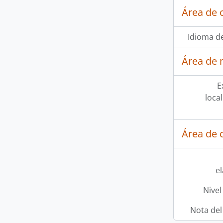
Área de 
Idioma de
Área de 
E
loca
Área de c
e
Nivel
Nota del