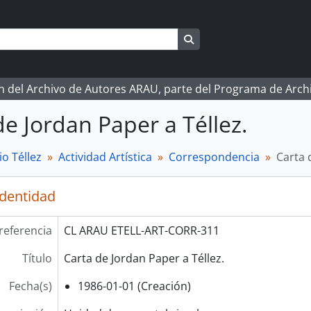
Search in browse page
ón del Archivo de Autores ARAU, parte del Programa de Arc
de Jordan Paper a Téllez.
o Téllez
Actividad Artística
Correspondencia
Carta 
identidad
referencia
CL ARAU ETELL-ART-CORR-311
Título
Carta de Jordan Paper a Téllez.
Fecha(s)
1986-01-01 (Creación)