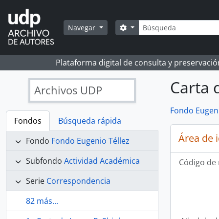
Skip to main content
Búsqueda
Search options
Navegar
Plataforma digital de consulta y preservaci
Carta d
Archivos UDP
Fondo Eugeni
Fondos
Búsqueda rápida
Área de 
Fondo
Fondo Eugenio Téllez
Subfondo
Actividad Académica
Código de 
Serie
Correspondencia
82 más...