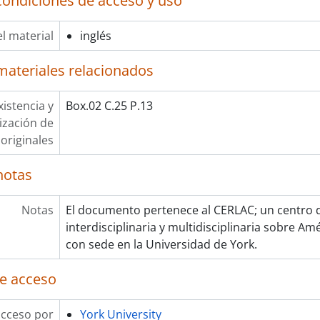
condiciones de acceso y uso
l material
inglés
materiales relacionados
xistencia y
Box.02 C.25 P.13
lización de
originales
notas
Notas
El documento pertenece al CERLAC; un centro d
interdisciplinaria y multidisciplinaria sobre Amé
con sede en la Universidad de York.
e acceso
acceso por
York University