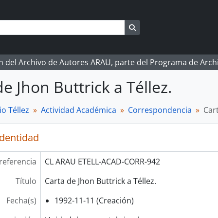
Search in browse page
ón del Archivo de Autores ARAU, parte del Programa de Arc
e Jhon Buttrick a Téllez.
o Téllez
Actividad Académica
Correspondencia
Cart
identidad
referencia
CL ARAU ETELL-ACAD-CORR-942
Título
Carta de Jhon Buttrick a Téllez.
Fecha(s)
1992-11-11 (Creación)