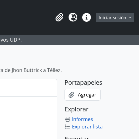
Iniciar sesión
Portapapeles
Idioma
Enlaces rápidos
hivos UDP.
a de Jhon Buttrick a Téllez.
Portapapeles
Agregar
Explorar
Informes
Explorar lista
Exportar