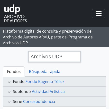
Skip to main content
Togg
Plataforma digital de consulta y preservación del
Archivo de Autores ARAU, parte del Programa de
Archivos UDP.
Archivos UDP
Fondos
Búsqueda rápida
Fondo
Fondo Eugenio Téllez
Subfondo
Actividad Artística
Serie
Correspondencia