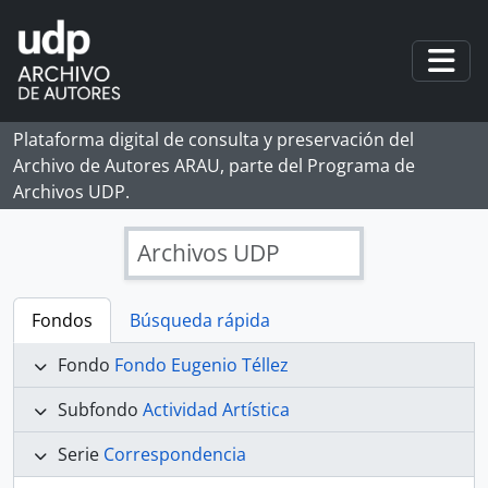
Skip to main content
Togg
Plataforma digital de consulta y preservación del
Archivo de Autores ARAU, parte del Programa de
Archivos UDP.
Archivos UDP
Fondos
Búsqueda rápida
Fondo
Fondo Eugenio Téllez
Subfondo
Actividad Artística
Serie
Correspondencia