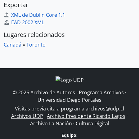
Exportar
XML de Dublin Core 1.1
EAD 2002 XML
Lugares relacionados
Canadá
»
Toronto
© 2026 Archivo de Autores · Programa Archivos ·
Universidad Diego Portales
Visitas previa cita a
programa.archivos@udp.cl
Archivos UDP
·
Archivo Presidente Ricardo Lagos
·
Archivo La Nación
·
Cultura Digital
Equipo: