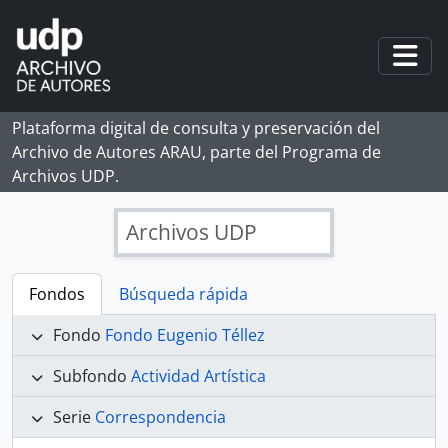
Skip to main content
Togg
Plataforma digital de consulta y preservación del
Archivo de Autores ARAU, parte del Programa de
Archivos UDP.
Archivos UDP
Fondos
Búsqueda rápida
Fondo
Fondo Eugenio Téllez
Subfondo
Actividad Artística
Serie
Correspondencia