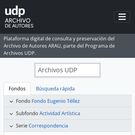
Skip to main content
Togg
Plataforma digital de consulta y preservación del
Archivo de Autores ARAU, parte del Programa de
Archivos UDP.
Archivos UDP
Fondos
Búsqueda rápida
Fondo
Fondo Eugenio Téllez
Subfondo
Actividad Artística
Serie
Correspondencia