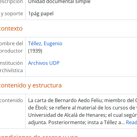
escripción
Unidad documental simple
y soporte
1pág papel
contexto
ombre del
Téllez, Eugenio
productor
(1939)
Institución
Archivos UDP
rchivística
contenido y estructura
 contenido
La carta de Bernardo Aedo Feliu; miembro del 
de Éboli; se refiere al material de los cursos de
Universidad de Alcalá de Henares; el cual según
adjunta. Posteriormente; insta a Téllez a
…
Rea