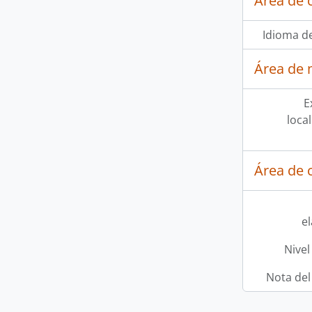
Área de 
Idioma de
Área de 
E
loca
Área de c
e
Nivel
Nota del