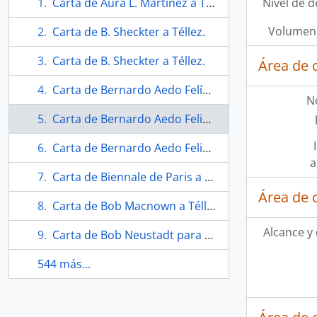
Carta de Aura L. Martínez a Téllez.
Nivel de d
Volumen 
Carta de B. Sheckter a Téllez.
Carta de B. Sheckter a Téllez.
Área de 
Carta de Bernardo Aedo Felíu a Téllez.
N
Carta de Bernardo Aedo Feliu a Téllez.
Carta de Bernardo Aedo Feliú para Eugenio Téllez.
a
Carta de Biennale de Paris a Téllez.
Área de 
Carta de Bob Macnown a Téllez.
Alcance y
Carta de Bob Neustadt para Robert A. Neustadt sobre la recepción del libro CADA: La creación de un arte social.
544 más...