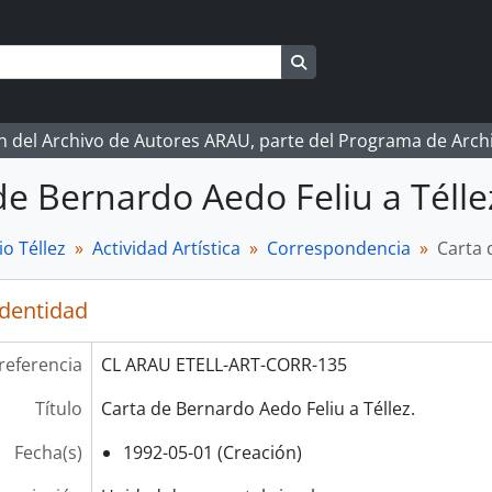
Search in browse page
ón del Archivo de Autores ARAU, parte del Programa de Arc
de Bernardo Aedo Feliu a Télle
o Téllez
Actividad Artística
Correspondencia
Carta 
identidad
referencia
CL ARAU ETELL-ART-CORR-135
Título
Carta de Bernardo Aedo Feliu a Téllez.
Fecha(s)
1992-05-01 (Creación)