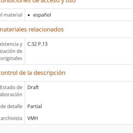
condiciones de acceso y uso
l material
español
materiales relacionados
xistencia y
C.32 P.13
lización de
originales
ontrol de la descripción
Estado de
Draft
laboración
 de detalle
Partial
 archivista
VMH