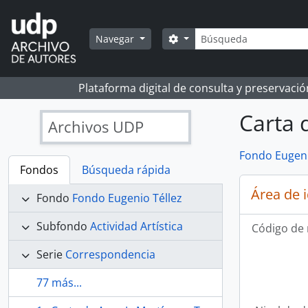
Skip to main content
Búsqueda
Search options
Navegar
Plataforma digital de consulta y preservaci
Carta 
Archivos UDP
Fondo Eugeni
Fondos
Búsqueda rápida
Área de 
Fondo
Fondo Eugenio Téllez
Subfondo
Actividad Artística
Código de 
Serie
Correspondencia
77 más...