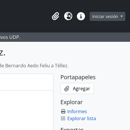
Iniciar sesión
Portapapeles
Idioma
Enlaces rápidos
hivos UDP.
z.
de Bernardo Aedo Feliu a Téllez.
Portapapeles
Agregar
Explorar
Informes
Explorar lista
Exportar