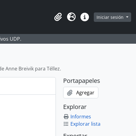
Iniciar sesión
Portapapeles
Idioma
Enlaces rápidos
hivos UDP.
de Anne Breivik para Téllez.
Portapapeles
Agregar
Explorar
Informes
Explorar lista
Exportar