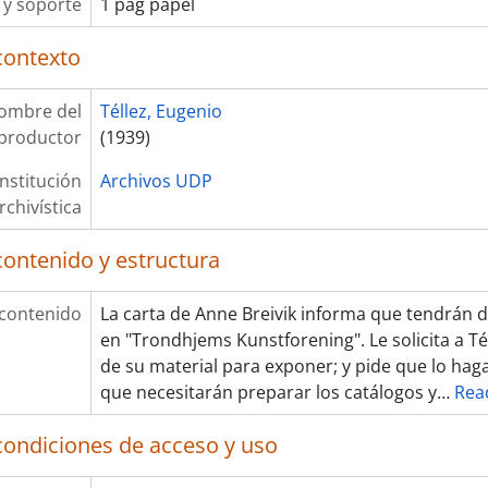
y soporte
1 pág papel
contexto
ombre del
Téllez, Eugenio
productor
(1939)
Institución
Archivos UDP
rchivística
contenido y estructura
 contenido
La carta de Anne Breivik informa que tendrán d
en "Trondhjems Kunstforening". Le solicita a Tél
de su material para exponer; y pide que lo haga
que necesitarán preparar los catálogos y
…
Rea
condiciones de acceso y uso