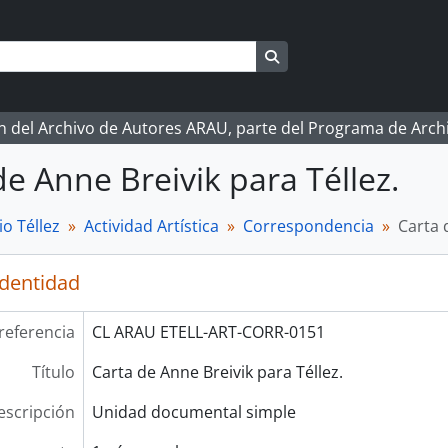
Search in browse page
ón del Archivo de Autores ARAU, parte del Programa de Arc
de Anne Breivik para Téllez.
o Téllez
Actividad Artística
Correspondencia
Carta 
identidad
referencia
CL ARAU ETELL-ART-CORR-0151
Título
Carta de Anne Breivik para Téllez.
escripción
Unidad documental simple