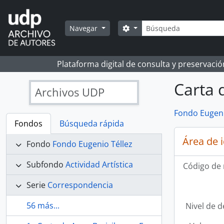
Skip to main content
Búsqueda
Search options
Navegar
Plataforma digital de consulta y preservaci
Carta 
Archivos UDP
Fondo Eugeni
Fondos
Búsqueda rápida
Área de 
Fondo
Fondo Eugenio Téllez
Subfondo
Actividad Artística
Código de 
Serie
Correspondencia
56 más...
Nivel de d