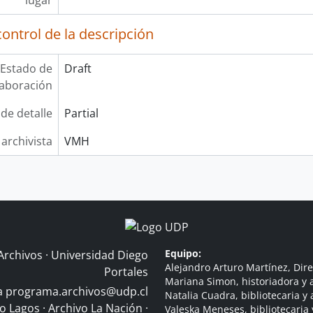
lugar
ontrol de la descripción
Estado de
Draft
laboración
 de detalle
Partial
 archivista
VMH
Equipo:
Archivos · Universidad Diego
Alejandro Arturo Martínez, Dire
Portales
Mariana Simon, historiadora y a
 a
programa.archivos@udp.cl
Natalia Cuadra, bibliotecaria y 
do Lagos
·
Archivo La Nación
·
Valeska Meneses, bibliotecaria 