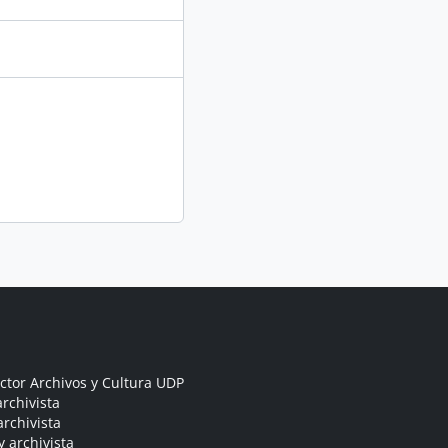
ctor Archivos y Cultura UDP
rchivista
archivista
y archivista