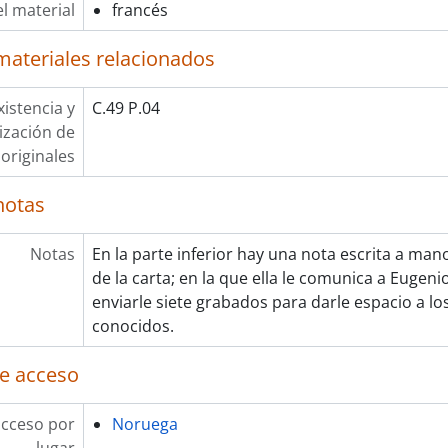
l material
francés
materiales relacionados
xistencia y
C.49 P.04
lización de
originales
notas
Notas
En la parte inferior hay una nota escrita a ma
de la carta; en la que ella le comunica a Eugeni
enviarle siete grabados para darle espacio a lo
conocidos.
e acceso
acceso por
Noruega