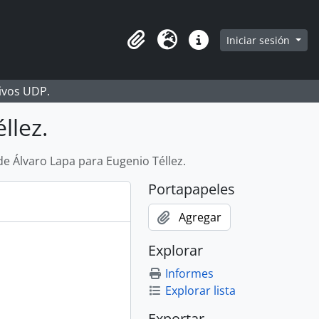
Iniciar sesión
Portapapeles
Idioma
Enlaces rápidos
hivos UDP.
llez.
de Álvaro Lapa para Eugenio Téllez.
Portapapeles
Agregar
Explorar
Informes
Explorar lista
Exportar