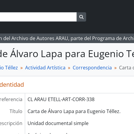
Search in browse page
ón del Archivo de Autores ARAU, parte del Programa de Arc
de Álvaro Lapa para Eugenio Té
o Téllez
Actividad Artística
Correspondencia
Carta 
identidad
referencia
CL ARAU ETELL-ART-CORR-338
Título
Carta de Álvaro Lapa para Eugenio Téllez.
escripción
Unidad documental simple