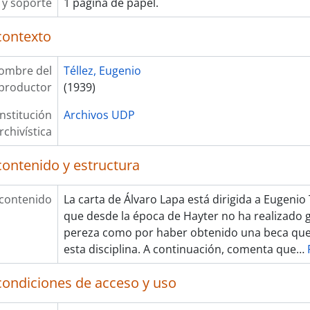
y soporte
1 página de papel.
contexto
ombre del
Téllez, Eugenio
productor
(1939)
Institución
Archivos UDP
rchivística
contenido y estructura
 contenido
La carta de Álvaro Lapa está dirigida a Eugenio T
que desde la época de Hayter no ha realizado 
pereza como por haber obtenido una beca que
esta disciplina. A continuación, comenta que
…
condiciones de acceso y uso