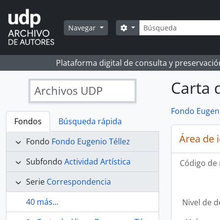
Skip to main content
Búsqueda
Search options
Navegar
Plataforma digital de consulta y preservaci
Carta 
Archivos UDP
Fondo Eugeni
Fondos
Búsqueda rápida
Área de 
Fondo
Fondo Eugenio Téllez
Subfondo
Actividad Artística
Código de 
Serie
Correspondencia
40 más...
Nivel de d