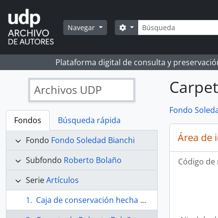
Skip to main content
Búsqueda
Search options
Navegar
Plataforma digital de consulta y preservaci
Carpet
Archivos UDP
Fondo Soleda
Fondos
Búsqueda rápida
Área de 
Fondo
Fondo Soledad Bianchi
Subfondo
Roberto Bolaño
Código de 
Serie
Artículos
Caja de conservación hecha por Roberto Bolaño