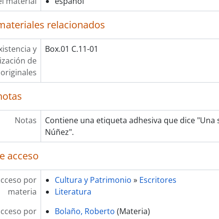
l material
español
materiales relacionados
xistencia y
Box.01 C.11-01
lización de
originales
notas
Notas
Contiene una etiqueta adhesiva que dice "Una s
Núñez".
e acceso
acceso por
Cultura y Patrimonio
»
Escritores
materia
Literatura
acceso por
Bolaño, Roberto
(Materia)