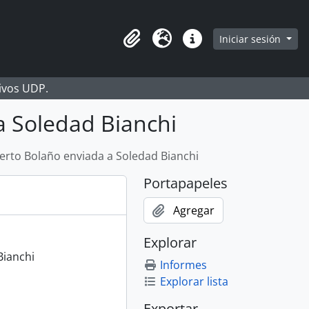
Iniciar sesión
Portapapeles
Idioma
Enlaces rápidos
hivos UDP.
a Soledad Bianchi
erto Bolaño enviada a Soledad Bianchi
Portapapeles
Agregar
Explorar
Bianchi
Informes
Explorar lista
Exportar