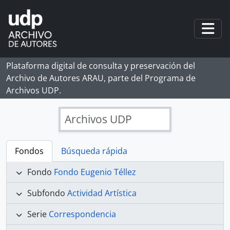
Skip to main content
Togg
Plataforma digital de consulta y preservación del
Archivo de Autores ARAU, parte del Programa de
Archivos UDP.
Archivos UDP
Fondos
Búsqueda rápida
Fondo
Fondo Eugenio Téllez
Subfondo
Actividad Artística
Serie
Correspondencia