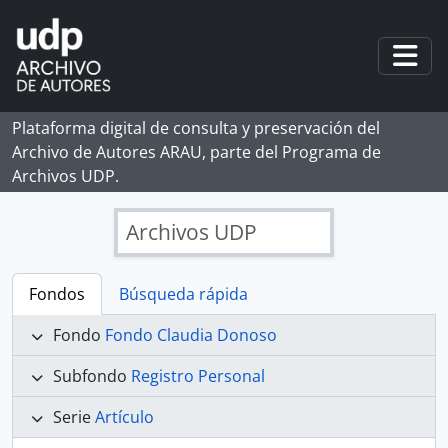
Skip to main content
Togg
Plataforma digital de consulta y preservación del
Archivo de Autores ARAU, parte del Programa de
Archivos UDP.
Archivos UDP
Fondos
Búsqueda rápida
Fondo
Fondo Claudia Donoso
Subfondo
Registro Personal
Serie
Artículo