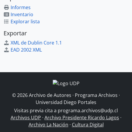
Informes
Inventario
Explorar lista
Exportar
XML de Dublin Core 1.1
EAD 2002 XML
© 2026 Archivo de Autores · Programa Archivos ·
Universidad Diego Portales
Visitas previa cita a
programa.archivos@udp.cl
Archivos UDP
·
Archivo Presidente Ricardo Lagos
·
Archivo La Nación
·
Cultura Digital